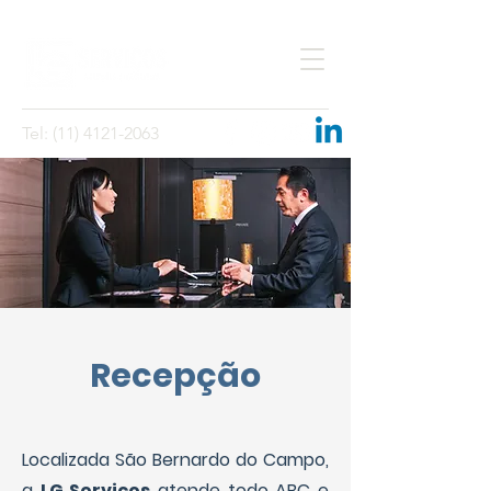
Tel:
(11) 4121-2063
Recepção
Localizada São Bernardo do Campo,
a
LG Serviços
atende todo ABC e