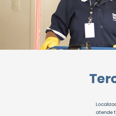
Ter
Localiz
atende t