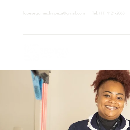
lopesegomes.limpeza@gmail.com
Tel: (11) 4121-2063