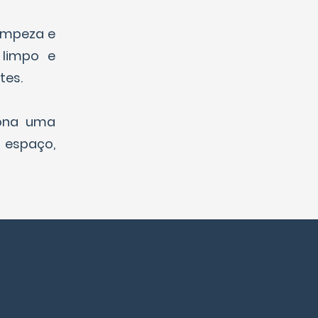
limpeza e
 limpo e
tes.
iona uma
 espaço,