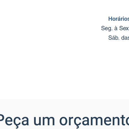
Horário
Seg. à Sex
Sáb. da
Peça um orçament