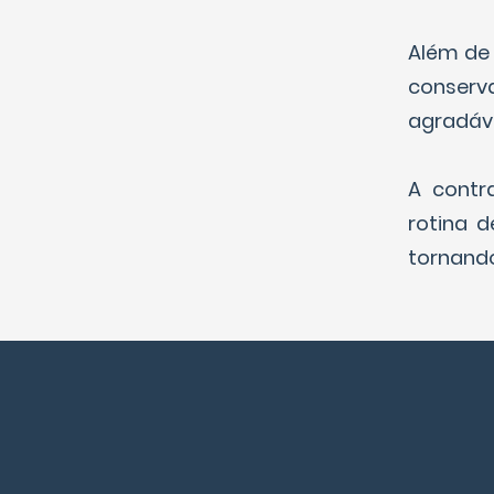
Além de 
conserv
agradáve
A contr
rotina 
tornando